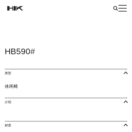
HB590#
类型
休闲椅
介绍
材质