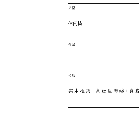
类型
休闲椅
介绍
材质
实 木 框 架 + 高 密 度 海 绵 + 真 皮