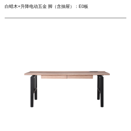
白蜡木+升降电动五金 脚（含抽屉）：E0板