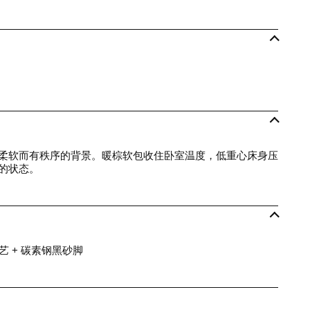
柔软而有秩序的背景。暖棕软包收住卧室温度，低重心床身压
的状态。
布艺 + 碳素钢黑砂脚