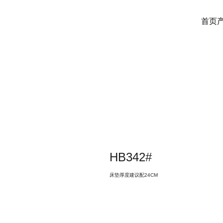
首页
HB342#
床垫厚度建议配24CM