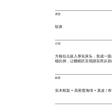
类型
软床
介绍
方格拉点嵌入厚实床头，形成一面
稳比例，让睡眠区呈现踏实而从容
材质
实木框架 + 高密度海绵 + 真皮 / 