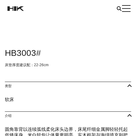
HB3003#
床垫厚度建议配：22-26cm
类型
软床
介绍
圆角靠背以连续弧线柔化床头边界，床尾纤细金属脚轻轻托起
低矮床身。米白软包让体量更明亮，实木框架与海绵填充则把