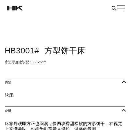
HB3001#
方型饼干床
床垫厚度建议配：22-26cm
类型
软床
介绍
床靠外观即方正也圆润，像两块香甜松软的方形饼干，在视觉
上充满趣味，也能为卧室带来轻松、温馨的氛围。