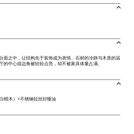
台面之中，让结构先于装饰成为表情。石材的冷静与木质的温
厅的中心或边角被轻轻点亮，却不被家具体量占满。
（白蜡木）+不锈钢拉丝封哑油