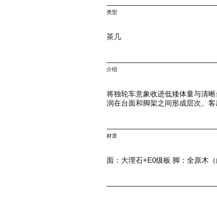
类型
茶几
介绍
将独轮车意象收进低矮体量与清晰
润在台面和脚架之间形成层次。客
材质
面：大理石+E0级板 脚：全原木