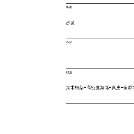
类型
沙发
介绍
材质
实木框架+高密度海绵+真皮+全原